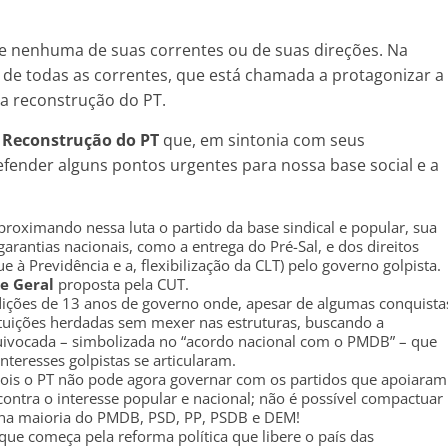
de nenhuma de suas correntes ou de suas direções. Na
a de todas as correntes, que está chamada a protagonizar a
la reconstrução do PT.
 Reconstrução do PT
que, em sintonia com seus
ender alguns pontos urgentes para nossa base social e a
proximando nessa luta o partido da base sindical e popular, sua
arantias nacionais, como a entrega do Pré-Sal, e dos direitos
e à Previdência e a, flexibilização da CLT) pelo governo golpista.
e Geral
proposta pela CUT.
ições de 13 anos de governo onde, apesar de algumas conquista
ituições herdadas sem mexer nas estruturas, buscando a
quivocada – simbolizada no “acordo nacional com o PMDB” – que
nteresses golpistas se articularam.
ois o PT não pode agora governar com os partidos que apoiaram
 contra o interesse popular e nacional; não é possível compactuar
 na maioria do PMDB, PSD, PP, PSDB e DEM!
que começa pela reforma política que libere o país das