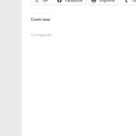
18+
Facebook
Imprimir
T
Curtir isso:
Carregando...