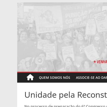
Pular
para
o
conteúdo
QUEM SOMOS NÓS
ASSOCIE-SE AO DA
Unidade pela Reconst
No processo de preparação do 6º Congresso 