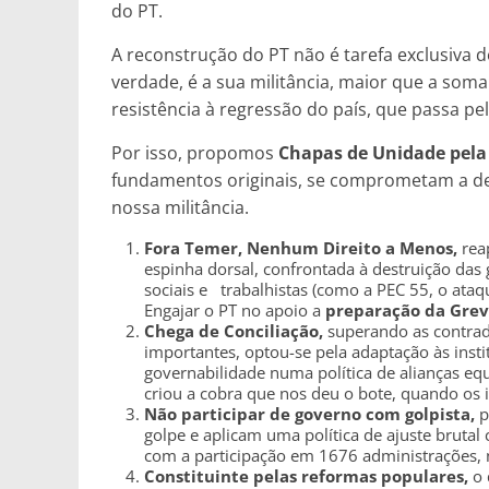
do PT.
A reconstrução do PT não é tarefa exclusiva 
verdade, é a sua militância, maior que a som
resistência à regressão do país, que passa pe
Por isso, propomos
Chapas de Unidade pela
fundamentos originais, se comprometam a def
nossa militância.
Fora Temer, Nenhum Direito a Menos,
rea
espinha dorsal, confrontada à destruição das g
sociais e trabalhistas (como a PEC 55, o ataqu
Engajar o PT no apoio a
preparação da Grev
Chega de Conciliação,
superando as contrad
importantes, optou-se pela adaptação às inst
governabilidade numa política de alianças e
criou a cobra que nos deu o bote, quando os i
Não participar de governo com golpista,
p
golpe e aplicam uma política de ajuste brutal
com a participação em 1676 administrações,
Constituinte pelas reformas populares,
o 