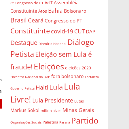
Assembléia
AcIT
6º Congresso do PT
Bahia
Constituinte
Bolsonaro
Atos
Brasil
Ceará
Congresso do PT
Constituinte
s
covid-19
CUT
DAP
Diálogo
Destaque
Diretório Nacional
Petista
Eleição sem Lula é
Eleições
fraude!
eleições 2020
fora bolsonaro
Encontro Nacional do DAP
Fortaleza
6
Lula
Lula
Haiti
Governo Petista
a
Livre!
Lula Presidente
Lutas
Minas Gerais
Markus Sokol
milton alves
Partido
Palestina
Organizações Sociais
Paraná