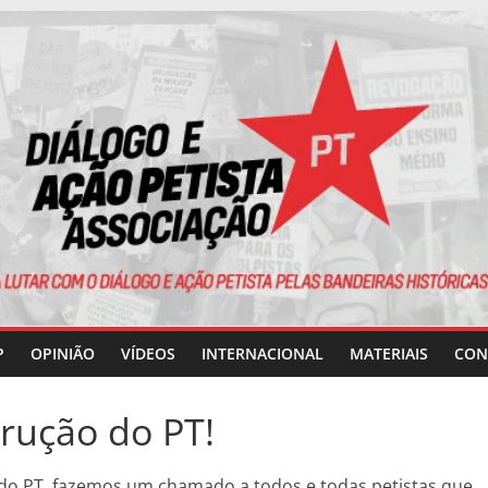
P
OPINIÃO
VÍDEOS
INTERNACIONAL
MATERIAIS
CON
rução do PT!
do PT, fazemos um chamado a todos e todas petistas que,