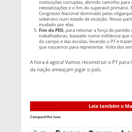
instituições corruptas, abrindo caminho para a 
reestatizações e o fim do superávit primário. É
Congresso Nacional dominado pelas oligarquia
soberano num estado de exceção. Nosso partid
mudado por elas.
Fim do PED,
para retomar a força do partido
trabalhadoras, baseado numa militância que dis
do campo e das escolas, levando o PT e trazen
que nascemos para representar. Volta dos en
A hora é agora! Vamos reconstruir o PT para 
da nação ameaçam jogar o país.
Leia também o Man
Compartilhe isso: