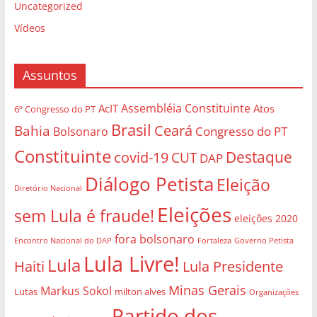
Uncategorized
Vídeos
Assuntos
Assembléia Constituinte
AcIT
Atos
6º Congresso do PT
Brasil
Bahia
Ceará
Congresso do PT
Bolsonaro
Constituinte
Destaque
covid-19
CUT
DAP
Diálogo Petista
Eleição
Diretório Nacional
Eleições
sem Lula é fraude!
eleições 2020
fora bolsonaro
Governo Petista
Encontro Nacional do DAP
Fortaleza
Lula Livre!
Lula
Haiti
Lula Presidente
Minas Gerais
Markus Sokol
Lutas
milton alves
Organizações
Partido dos