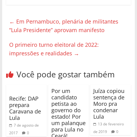
←
Em Pernambuco, plenária de militantes
“Lula Presidente” aprovam manifesto
O primeiro turno eleitoral de 2022:
impressões e realidades
→
Você pode gostar também
Por um
Juíza copiou
candidato
sentença de
Recife: DAP
petista ao
Moro pra
prepara
governo do
condenar
Caravana de
estado! Por
Lula
Lula
um palanque
13 de fevereiro
7 de agosto de
para Lula no
de 2019
0
2017
0
Ceará!