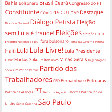
Brasil
Bahia
Ceará
Congresso do PT
Bolsonaro
Constituinte
Destaque
covid-19
CUT
DAP
Diálogo Petista
Eleição
Diretório Nacional
Eleições
sem Lula é fraude!
eleições 2020
fora bolsonaro
Governo Petista
Encontro Nacional do DAP
Fortaleza
Lula Livre!
Lula
Haiti
Lula Presidente
Minas Gerais
Markus Sokol
Lutas
milton alves
Organizações
Partido dos
Palestina
Sociais
Paraná
Trabalhadores
Pernambuco
Petrobrás
PED
PT
Política de Alianças
Rio de
Reforma Agrária
Reforma Política
São Paulo
Janeiro
Santa Catarina