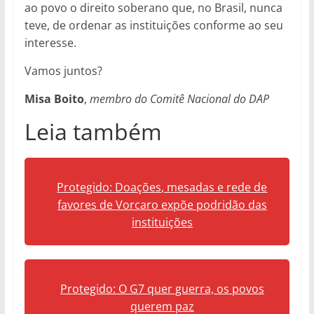
ao povo o direito soberano que, no Brasil, nunca
teve, de ordenar as instituições conforme ao seu
interesse.
Vamos juntos?
Misa Boito
,
membro do Comitê Nacional do DAP
Leia também
Protegido: Doações, mesadas e rede de
favores de Vorcaro expõe podridão das
instituições
Protegido: O G7 quer guerra, os povos
querem paz