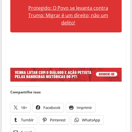
Protegido: O Povo se levanta contra
Trump: Migrar é um direito; não um
delito!
Compartilhe isso:
18+
Facebook
Imprimir
Tumblr
Pinterest
WhatsApp