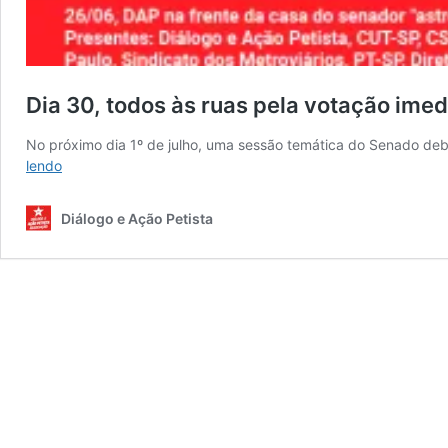
Dia 30, todos às ruas pela votação imed
No próximo dia 1º de julho, uma sessão temática do Senado de
Dia
lendo
30,
todos
Diálogo e Ação Petista
às
ruas
pela
votação
imediata
do
fim
da
escala
6×1
no